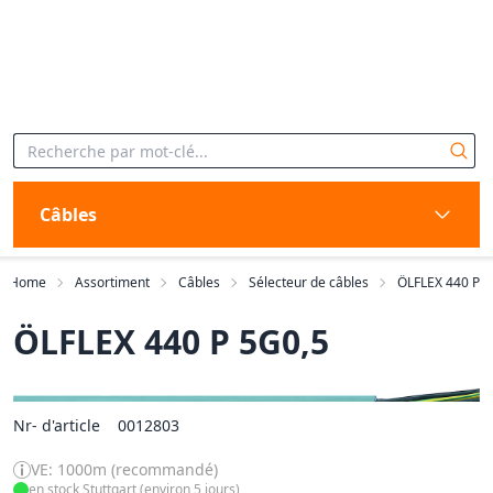
Câbles
Home
Assortiment
Câbles
Sélecteur de câbles
ÖLFLEX 440 P
ÖLFLEX 440 P 5G0,5
Nr- d'article
0012803
VE: 1000m (recommandé)
en stock Stuttgart (environ 5 jours)