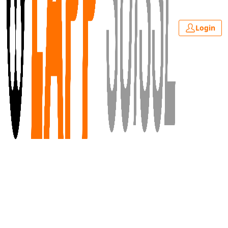
Login