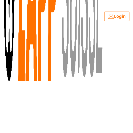
Login