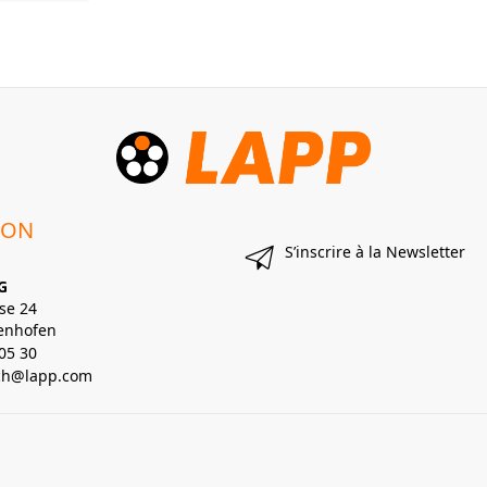
ION
S’inscrire à la Newsletter
G
se 24
enhofen
05 30
lch@lapp.com