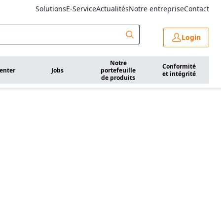
Solutions
E-Service
Actualités
Notre entreprise
Contact
Login
Notre
Conformité
enter
Jobs
portefeuille
et intégrité
de produits