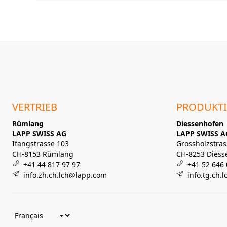
VERTRIEB
PRODUKT
Rümlang
Diessenhofen
LAPP SWISS AG
LAPP SWISS A
Ifangstrasse 103
Grossholzstras
CH-8153 Rümlang
CH-8253 Diess
+41 44 817 97 97
+41 52 646 
info.zh.ch.lch@lapp.com
info.tg.ch.