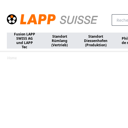
Aller au contenu principal
Fusion LAPP
Standort
Standort
SWISS AG
Phi
Rümlang
Diessenhofen
und LAPP
de 
(Vertrieb)
(Produktion)
Tec
Home