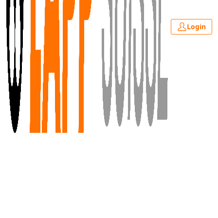
Login