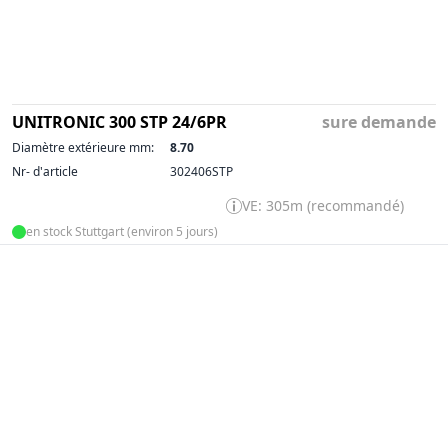
UNITRONIC 300 STP 24/6PR
sure demande
Diamètre extérieure mm:
8.70
Nr- d'article
302406STP
VE: 305m (recommandé)
en stock Stuttgart (environ 5 jours)