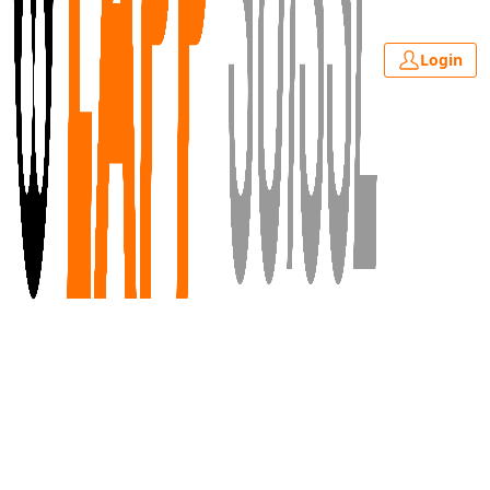
Login