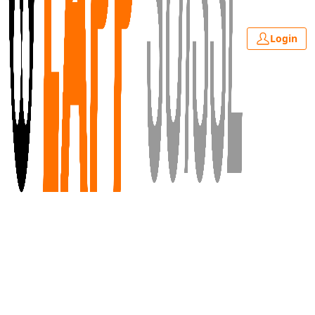
Login