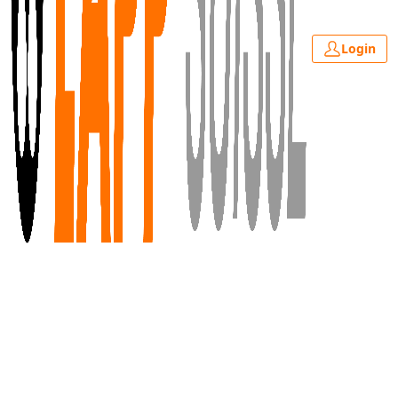
Login