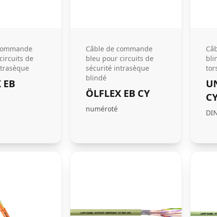
 commande
Câble de commande
Câb
circuits de
bleu pour circuits de
bli
ntrasèque
sécurité intrasèque
tor
blindé
 EB
U
ÖLFLEX EB CY
CY
numéroté
DI