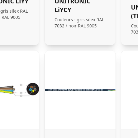
NIC LiYY
UNITRONIC
U
LiYCY
gris silex RAL
(T
r RAL 9005
Couleurs : gris silex RAL
7032 / noir RAL 9005
Cou
703