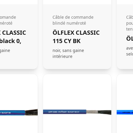
comande
Câble de commande
Câb
méroté
blindé numéroté
pou
ten
 CLASSIC
ÖLFLEX CLASSIC
ÖL
black 0,
115 CY BK
ave
 gaine
noir, sans gaine
sel
intérieure