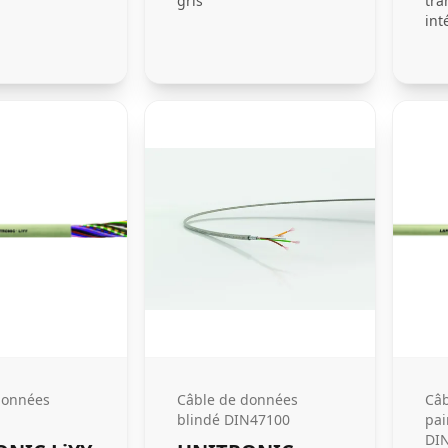
gris
tra
int
données
Câble de données
Câb
blindé DIN47100
pai
DIN