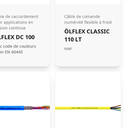
le de raccordement
Câble de comande
r applications en
numéroté flexible à froid
sion continue
ÖLFLEX CLASSIC
FLEX DC 100
110 LT
c code de couleurs
noir
on EN 60445