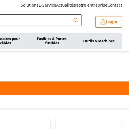
Solutions
E-Service
Actualités
Notre entreprise
Contact
Login
ssoires pour
Fusibles & Portes-
Outils & Machines
câbles
fusibles