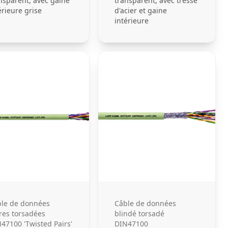
nsparent, avec gaine
transparent, avec tresse
érieure grise
d'acier et gaine
intérieure
le de données
Câble de données
res torsadées
blindé torsadé
47100 'Twisted Pairs'
DIN47100