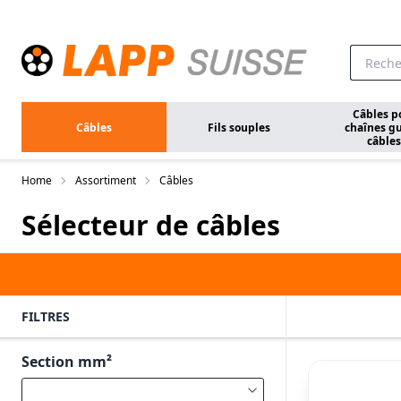
Aller au contenu principal
Câbles p
Câbles
Fils souples
chaînes gu
câbles
Home
Assortiment
Câbles
Sélecteur de câbles
FILTRES
Section mm²