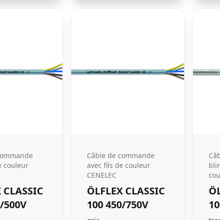
 commande
Câble de commande
Câ
e couleur
avec fils de couleur
bli
CENELEC
cou
 CLASSIC
ÖLFLEX CLASSIC
ÖL
0/500V
100 450/750V
10