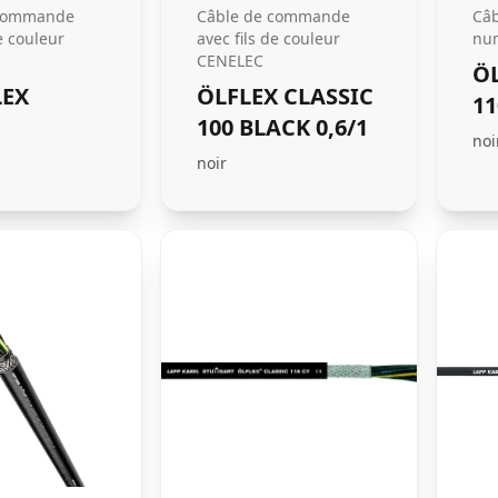
 commande
Câble de commande
Câ
e couleur
avec fils de couleur
nu
CENELEC
ÖL
LEX
ÖLFLEX CLASSIC
11
100 BLACK 0,6/1
noi
noir