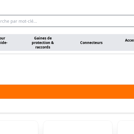
our
Gaines de
Acce
ide-
protection &
Connecteurs
raccords