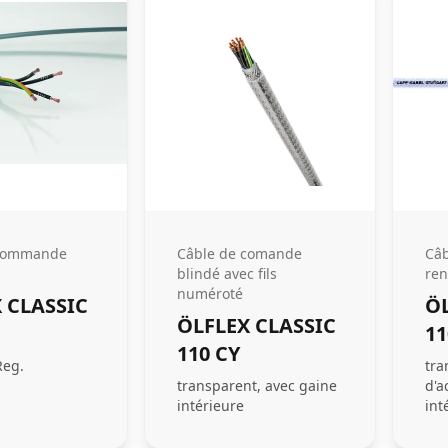
 commande
Câble de comande
Câ
blindé avec fils
ren
numéroté
 CLASSIC
ÖL
ÖLFLEX CLASSIC
11
110 CY
Reg.
tra
transparent, avec gaine
d'a
intérieure
int