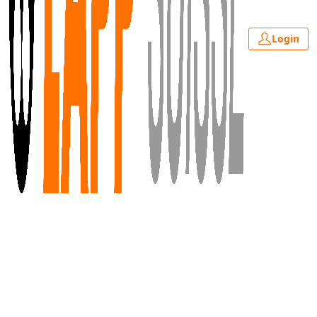
Login