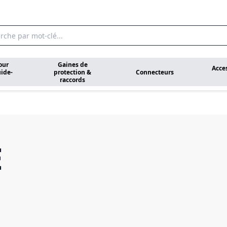
our
Gaines de
Acce
ide-
protection &
Connecteurs
raccords
E