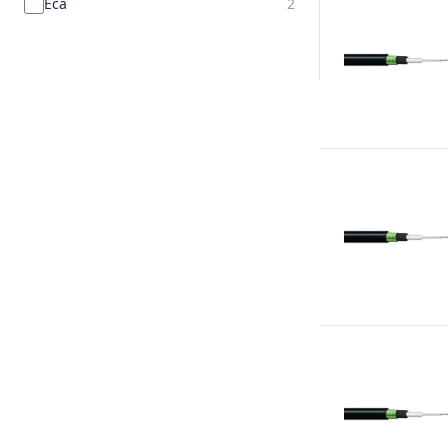
Eca
2