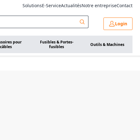
Solutions
E-Service
Actualités
Notre entreprise
Contact
Login
ssoires pour
Fusibles & Portes-
Outils & Machines
câbles
fusibles