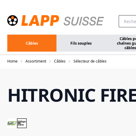
Aller au contenu principal
Câbles p
Câbles
Fils souples
chaînes gu
câbles
Home
Assortiment
Câbles
Sélecteur de câbles
HITRONIC FIR