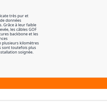
cate très pur et
n de données
. Grâce à leur faible
levée, les câbles GOF
tures backbone et les
ences
 plusieurs kilomètres
s sont toutefois plus
nstallation soignée.