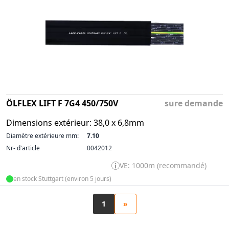
ÖLFLEX LIFT F 7G4 450/750V
sure demande
Dimensions extérieur: 38,0 x 6,8mm
Diamètre extérieure mm:
7.10
Nr- d'article
0042012
VE: 1000m (recommandé)
en stock Stuttgart (environ 5 jours)
1
»