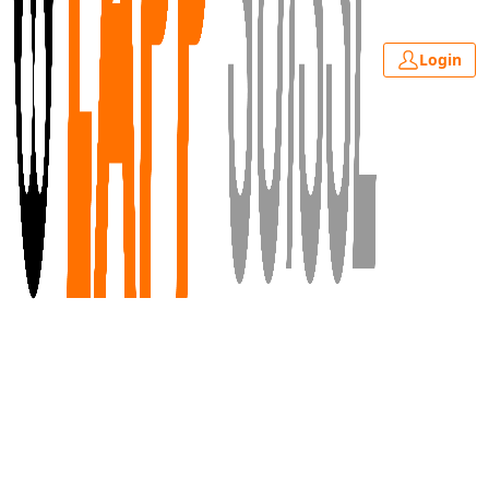
Login