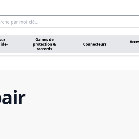
our
Gaines de
Acce
ide-
protection &
Connecteurs
raccords
air