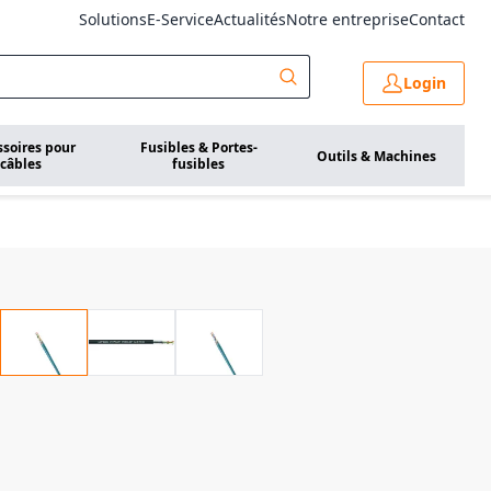
Solutions
E-Service
Actualités
Notre entreprise
Contact
Login
ssoires pour
Fusibles & Portes-
Outils & Machines
câbles
fusibles