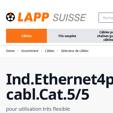
Aller au contenu principal
Câbles p
Câbles
Fils souples
chaînes gu
câbles
Home
Assortiment
Câbles
Sélecteur de câbles
Ind.Ethernet4p
cabl.Cat.5/5
pour utilisation très flexible