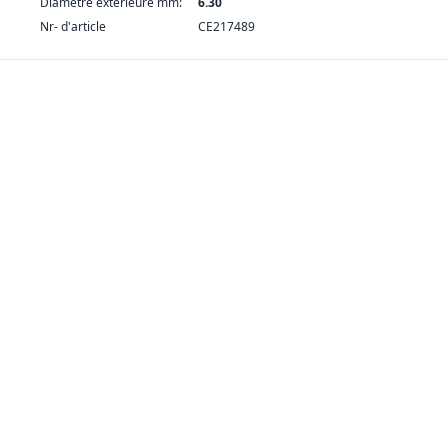
Diamètre extérieure mm:
6.30
Nr- d'article
CE217489