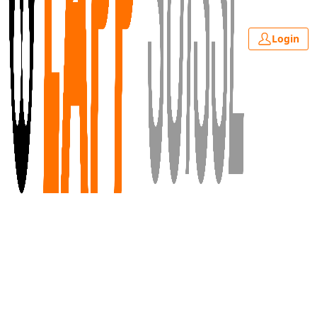
Login