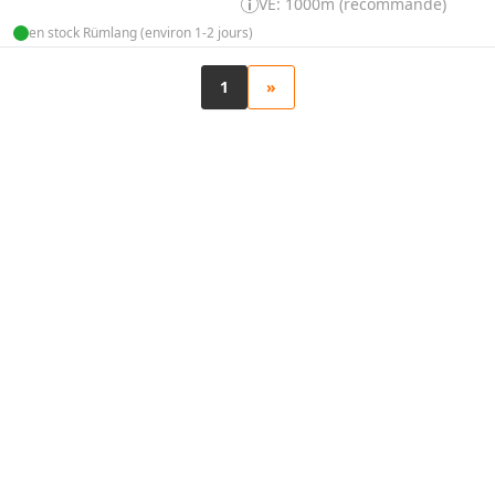
VE: 1000m (recommandé)
en stock Rümlang (environ 1-2 jours)
1
»