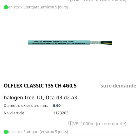
en stock Stuttgart (environ 5 jours)
ÖLFLEX CLASSIC 135 CH 4G0,5
sure demande
halogen-free, UL, Dca-d3-d2-a3
Diamètre extérieure mm:
6.60
Nr- d'article
1123203
VE: 1000m (recommandé)
en stock Stuttgart (environ 5 jours)