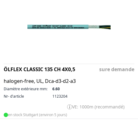
ÖLFLEX CLASSIC 135 CH 4X0,5
sure demande
halogen-free, UL, Dca-d3-d2-a3
Diamètre extérieure mm:
6.60
Nr- d'article
1123204
VE: 1000m (recommandé)
en stock Stuttgart (environ 5 jours)