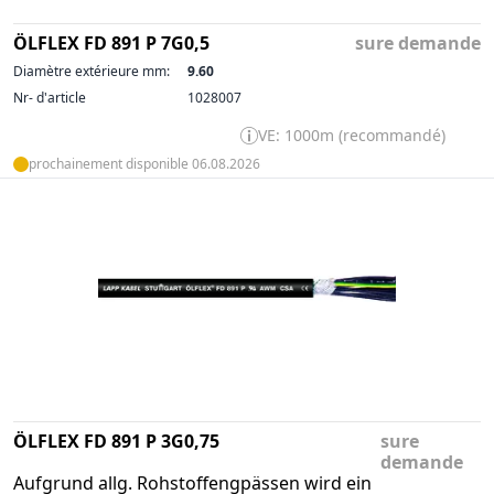
ÖLFLEX FD 891 P 7G0,5
sure demande
Diamètre extérieure mm:
9.60
Nr- d'article
1028007
VE: 1000m (recommandé)
prochainement disponible 06.08.2026
ÖLFLEX FD 891 P 3G0,75
sure
demande
Aufgrund allg. Rohstoffengpässen wird ein