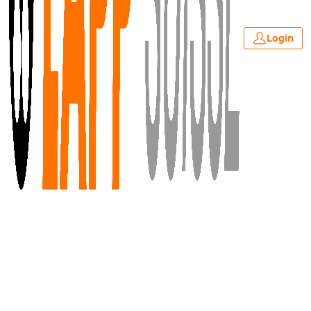
Login