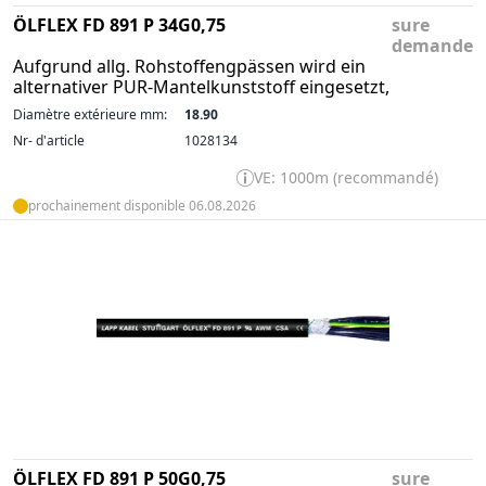
ÖLFLEX FD 891 P 34G0,75
sure
demande
Aufgrund allg. Rohstoffengpässen wird ein
alternativer PUR-Mantelkunststoff eingesetzt,
Diamètre extérieure mm:
18.90
Nr- d'article
1028134
VE: 1000m (recommandé)
prochainement disponible 06.08.2026
ÖLFLEX FD 891 P 50G0,75
sure