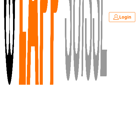
Login