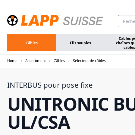
Aller au contenu principal
Câbles p
Câbles
Fils souples
chaînes gu
câbles
Home
Assortiment
Câbles
Sélecteur de câbles
INTERBUS pour pose fixe
UNITRONIC BU
UL/CSA