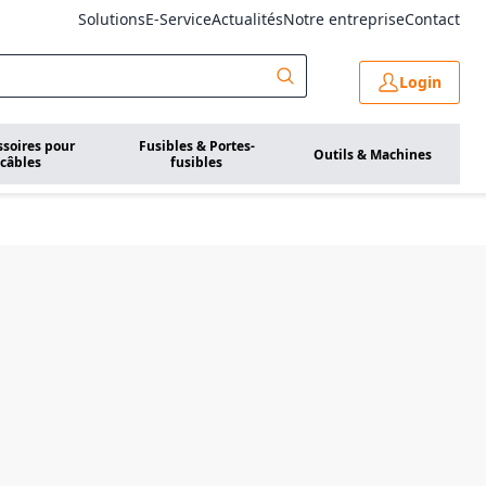
Solutions
E-Service
Actualités
Notre entreprise
Contact
Login
ssoires pour
Fusibles & Portes-
Outils & Machines
câbles
fusibles