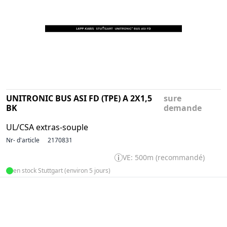
UNITRONIC BUS ASI FD (TPE) A 2X1,5
sure
BK
demande
UL/CSA extras-souple
Nr- d'article
2170831
VE: 500m (recommandé)
en stock Stuttgart (environ 5 jours)