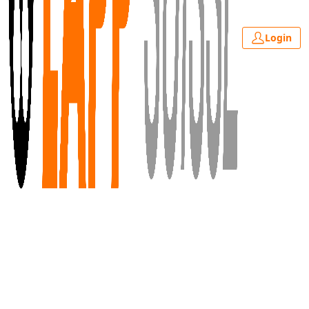
Login