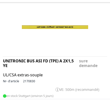
UNITRONIC BUS ASI FD (TPE) A 2X1,5
sure
YE
demande
UL/CSA extras-souple
Nr- d'article
2170830
VE: 500m (recommandé)
en stock Stuttgart (environ 5 jours)