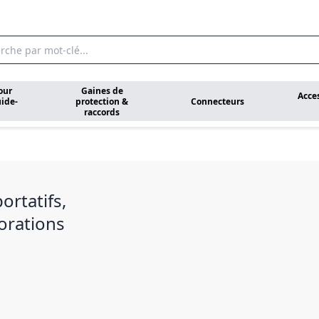
our
Gaines de
Acce
ide-
protection &
Connecteurs
raccords
ortatifs,
orations