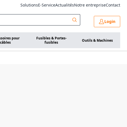
Solutions
E-Service
Actualités
Notre entreprise
Contact
Login
ssoires pour
Fusibles & Portes-
Outils & Machines
câbles
fusibles