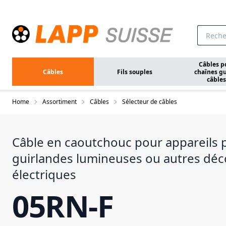
Aller au contenu principal
Câbles p
Câbles
Fils souples
chaînes gu
câbles
Home
Assortiment
Câbles
Sélecteur de câbles
Câble en caoutchouc pour appareils p
guirlandes lumineuses ou autres déc
électriques
05RN-F