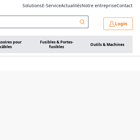
Solutions
E-Service
Actualités
Notre entreprise
Contact
Login
ssoires pour
Fusibles & Portes-
Outils & Machines
câbles
fusibles