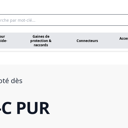
our
Gaines de
Acce
ide-
protection &
Connecteurs
raccords
oté dès
-C PUR