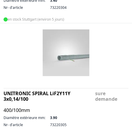
Diamètre extérieure mm:
3.40
Nr- d'article
73220304
en stock Stuttgart (environ 5 jours)
UNITRONIC SPIRAL LiF2Y11Y
sure
3x0,14/100
demande
400/100mm
Diamètre extérieure mm:
3.90
Nr- d'article
73220305