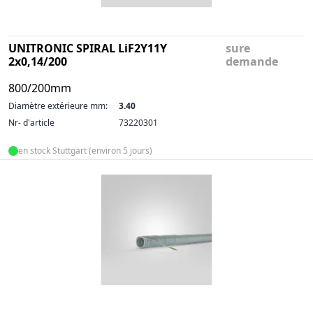
UNITRONIC SPIRAL LiF2Y11Y
sure
2x0,14/200
demande
800/200mm
Diamètre extérieure mm:
3.40
Nr- d'article
73220301
en stock Stuttgart (environ 5 jours)