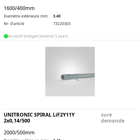
1600/400mm
Diamètre extérieure mm:
3.40
Nr- d'article
73220303
en stock Stuttgart (environ 5 jours)
UNITRONIC SPIRAL LiF2Y11Y
sure
2x0,14/500
demande
2000/500mm