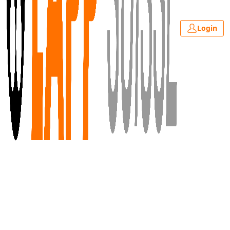
Login