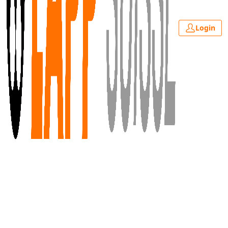
Login