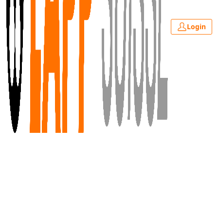
Login