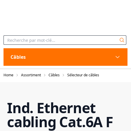
Câbles
Home
Assortiment
Câbles
Sélecteur de câbles
Ind. Ethernet
cabling Cat.6A F