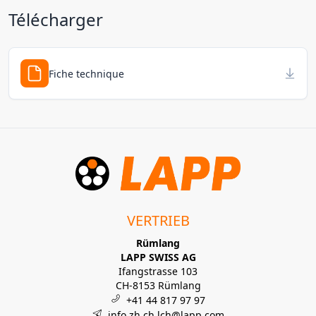
Télécharger
Fiche technique
VERTRIEB
Rümlang
LAPP SWISS AG
Ifangstrasse 103
CH-8153 Rümlang
+41 44 817 97 97
info.zh.ch.lch@lapp.com