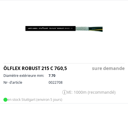
ÖLFLEX ROBUST 215 C 7G0,5
sure demande
Diamètre extérieure mm:
7.70
Nr- d'article
0022708
VE: 1000m (recommandé)
en stock Stuttgart (environ 5 jours)