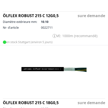
ÖLFLEX ROBUST 215 C 12G0,5
sure demande
Diamètre extérieure mm:
10.10
Nr- d'article
0022711
VE: 1000m (recommandé)
en stock Stuttgart (environ 5 jours)
ÖLFLEX ROBUST 215 C 18G0,5
sure demande