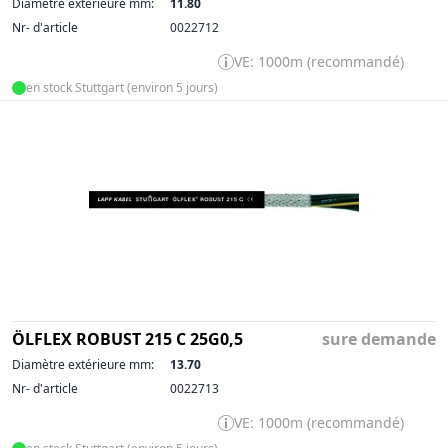
Diamètre extérieure mm:
11.80
Nr- d'article
0022712
VE: 1000m (recommandé)
en stock Stuttgart (environ 5 jours)
ÖLFLEX ROBUST 215 C 25G0,5
sure demande
Diamètre extérieure mm:
13.70
Nr- d'article
0022713
VE: 1000m (recommandé)