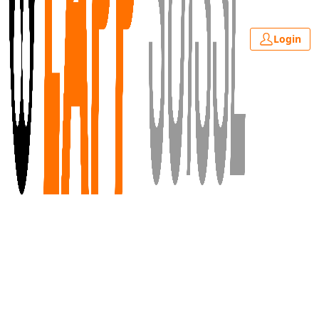
Login