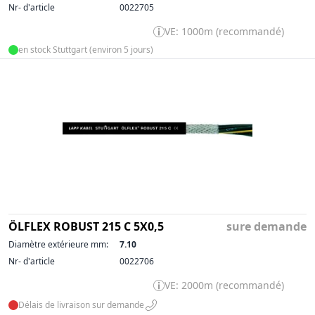
Nr- d'article
0022705
VE: 1000m (recommandé)
en stock Stuttgart (environ 5 jours)
ÖLFLEX ROBUST 215 C 5X0,5
sure demande
Diamètre extérieure mm:
7.10
Nr- d'article
0022706
VE: 2000m (recommandé)
Délais de livraison sur demande