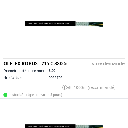
ÖLFLEX ROBUST 215 C 3X0,5
sure demande
Diamètre extérieure mm:
6.20
Nr- d'article
0022702
VE: 1000m (recommandé)
en stock Stuttgart (environ 5 jours)