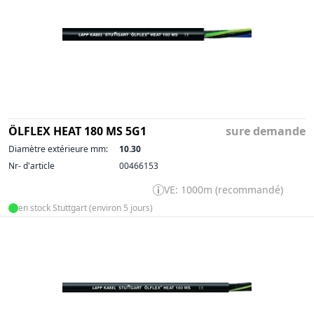
ÖLFLEX HEAT 180 MS 5G1
sure demande
Diamètre extérieure mm:
10.30
Nr- d'article
00466153
VE: 1000m (recommandé)
en stock Stuttgart (environ 5 jours)