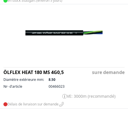
en stock Stuttgart (environ 5 jours)
ÖLFLEX HEAT 180 MS 4G0,5
sure demande
Diamètre extérieure mm:
8.50
Nr- d'article
00466023
VE: 3000m (recommandé)
Délais de livraison sur demande