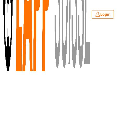
Login