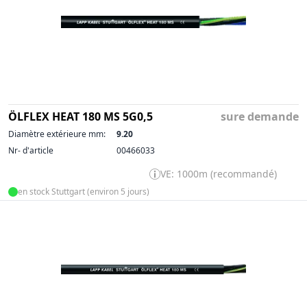
ÖLFLEX HEAT 180 MS 5G0,5
sure demande
Diamètre extérieure mm:
9.20
Nr- d'article
00466033
VE: 1000m (recommandé)
en stock Stuttgart (environ 5 jours)