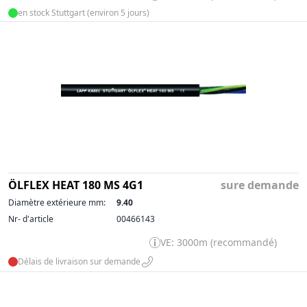
en stock Stuttgart (environ 5 jours)
ÖLFLEX HEAT 180 MS 4G1
sure demande
Diamètre extérieure mm:
9.40
Nr- d'article
00466143
VE: 3000m (recommandé)
Délais de livraison sur demande