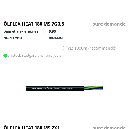
ÖLFLEX HEAT 180 MS 7G0,5
sure demande
Diamètre extérieure mm:
9.90
Nr- d'article
0046604
VE: 1000m (recommandé)
en stock Stuttgart (environ 5 jours)
ÖLFLEX HEAT 180 MS 2X1
sure demande