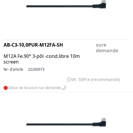
AB-C3-10,0PUR-M12FA-SH
sure
demande
M12A Fe.90° 3-pôl -cond.libre 10m
screen
Nr- d'article
22260073
VE: 50Pce (recommandé)
Délais de livraison sur demande