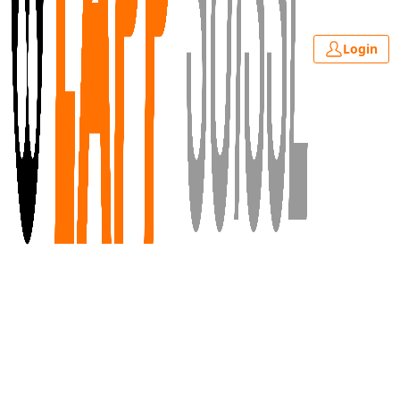
Login