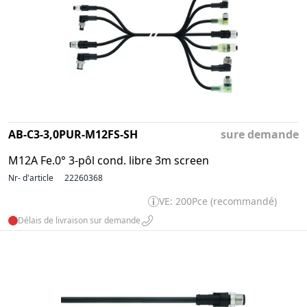
AB-C3-3,0PUR-M12FS-SH
sure demande
M12A Fe.0° 3-pôl cond. libre 3m screen
Nr- d'article
22260368
VE: 200Pce (recommandé)
Délais de livraison sur demande