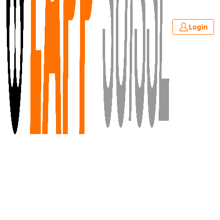
Login