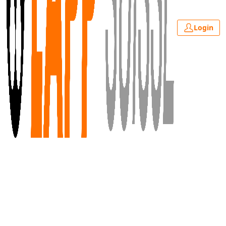
Login