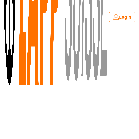
Login