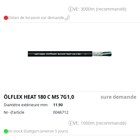
VE: 3000m (recommandé)
Délais de livraison sur demande
ÖLFLEX HEAT 180 C MS 7G1,0
sure demande
Diamètre extérieure mm:
11.90
Nr- d'article
0046712
VE: 1000m (recommandé)
en stock Stuttgart (environ 5 jours)