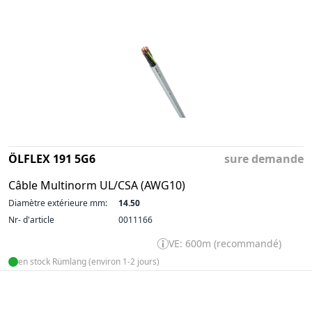
ÖLFLEX 191 5G6
sure demande
Câble Multinorm UL/CSA (AWG10)
Diamètre extérieure mm:
14.50
Nr- d'article
0011166
VE: 600m (recommandé)
en stock Rümlang (environ 1-2 jours)