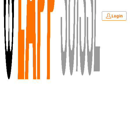
Login