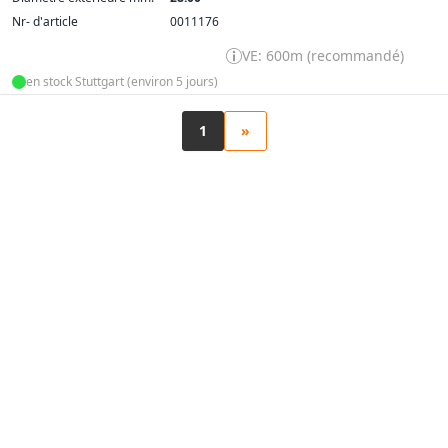
Nr- d'article
0011176
VE: 600m (recommandé)
en stock Stuttgart (environ 5 jours)
1
»