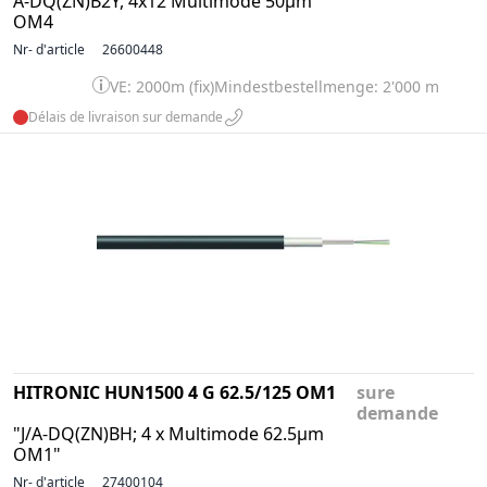
A-DQ(ZN)B2Y, 4x12 Multimode 50µm
OM4
Nr- d'article
26600448
VE: 2000m (fix)
Mindestbestellmenge: 2'000 m
Délais de livraison sur demande
HITRONIC HUN1500 4 G 62.5/125 OM1
sure
demande
"J/A-DQ(ZN)BH; 4 x Multimode 62.5µm
OM1"
Nr- d'article
27400104