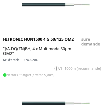
HITRONIC HUN1500 4 G 50/125 OM2
sure
demande
"J/A-DQ(ZN)BH; 4 x Multimode 50µm
OM2"
Nr- d'article
27400204
VE: 1000m (recommandé)
en stock Stuttgart (environ 5 jours)