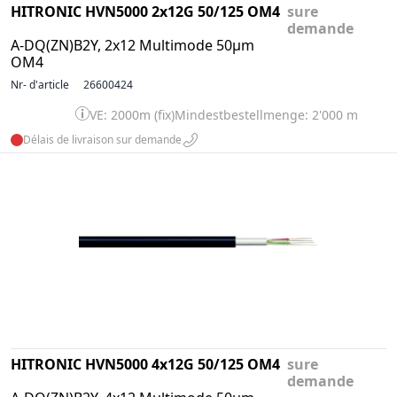
HITRONIC HVN5000 2x12G 50/125 OM4
sure
demande
A-DQ(ZN)B2Y, 2x12 Multimode 50µm
OM4
Nr- d'article
26600424
VE: 2000m (fix)
Mindestbestellmenge: 2'000 m
Délais de livraison sur demande
HITRONIC HVN5000 4x12G 50/125 OM4
sure
demande