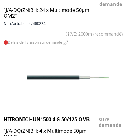
demande
"J/A-DQ(ZN)BH; 24 x Multimode 50µm
OM2"
Nr- d'article
27400224
VE: 2000m (recommandé)
Délais de livraison sur demande
HITRONIC HUN1500 4 G 50/125 OM3
sure
demande
"J/A-DQ(ZN)BH; 4 x Multimode 50µm