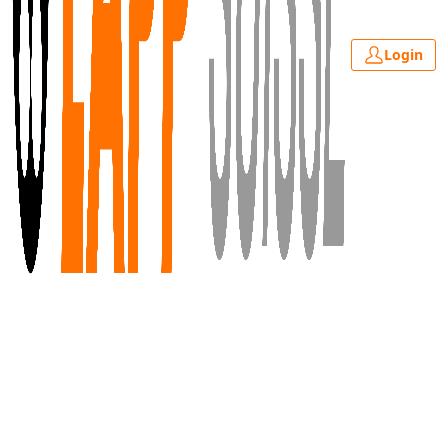
Login