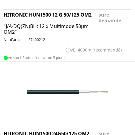
HITRONIC HUN1500 12 G 50/125 OM2
sure
demande
"J/A-DQ(ZN)BH; 12 x Multimode 50µm
OM2"
Nr- d'article
27400212
VE: 4000m (recommandé)
en stock Stuttgart (environ 5 jours)
HITRONIC HUN1500 24G50/125 OM2
sure