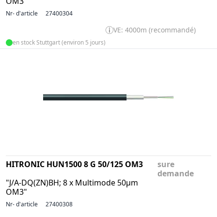
OM3"
Nr- d'article
27400304
VE: 4000m (recommandé)
en stock Stuttgart (environ 5 jours)
HITRONIC HUN1500 8 G 50/125 OM3
sure
demande
"J/A-DQ(ZN)BH; 8 x Multimode 50µm
OM3"
Nr- d'article
27400308