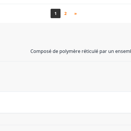
1
2
»
Composé de polymère réticulé par un ensemb