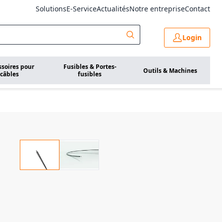
Solutions
E-Service
Actualités
Notre entreprise
Contact
Login
ssoires pour
Fusibles & Portes-
Outils & Machines
câbles
fusibles