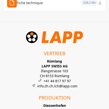
Fiche technique
234.2 Kio
VERTRIEB
Rümlang
LAPP SWISS AG
Ifangstrasse 103
CH-8153 Rümlang
+41 44 817 97 97
info.zh.ch.lch@lapp.com
PRODUKTION
Diessenhofen