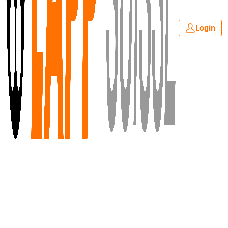
Login