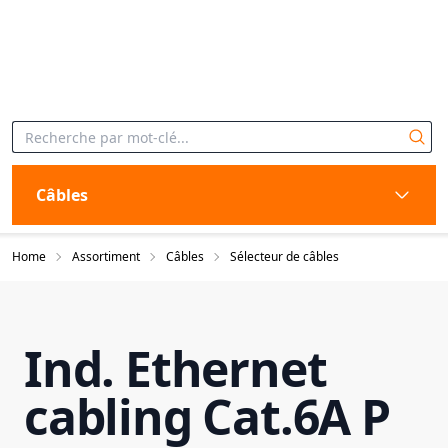
Câbles
Home
Assortiment
Câbles
Sélecteur de câbles
Ind. Ethernet
cabling Cat.6A P