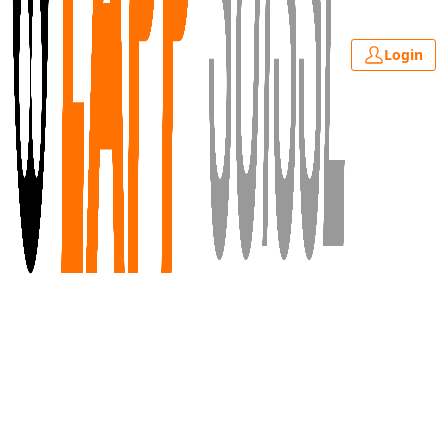
Login