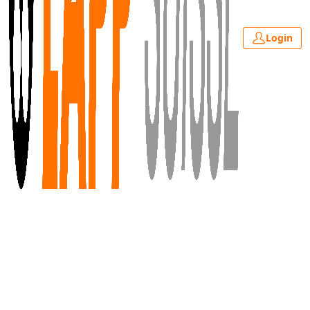
Login