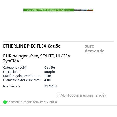
ETHERLINE P EC FLEX Cat.5e
sure
demande
PUR halogen-free, SF/UTP, UL/CSA
TypCMX
Catégorie (LAN):
Cat. 5e
Flexibilité:
souple
Matière gaine extérieure:
PUR
Diamètre extérieure mm:
4.80
Nr- d'article
2170431
VE: 1000m (recommandé)
en stock Stuttgart (environ 5 jours)