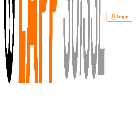
Login