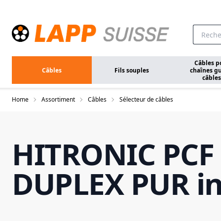
Aller au contenu principal
Câbles p
Câbles
Fils souples
chaînes gu
câbles
Home
Assortiment
Câbles
Sélecteur de câbles
HITRONIC PCF
DUPLEX PUR i