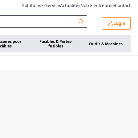
Solutions
E-Service
Actualités
Notre entreprise
Contact
Login
ssoires pour
Fusibles & Portes-
Outils & Machines
câbles
fusibles