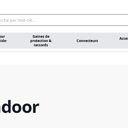
our
Gaines de
Acce
ide-
protection &
Connecteurs
raccords
ndoor