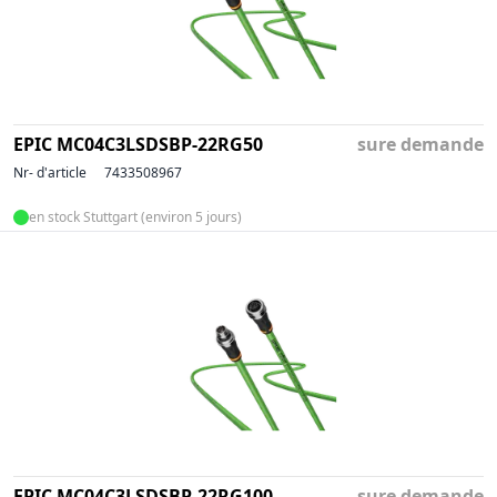
EPIC MC04C3LSDSBP-22RG50
sure demande
Nr- d'article
7433508967
en stock Stuttgart (environ 5 jours)
EPIC MC04C3LSDSBP-22RG100
sure demande