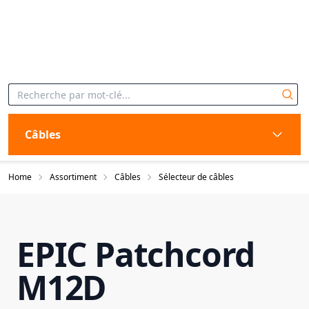
Câbles
Home
Assortiment
Câbles
Sélecteur de câbles
EPIC Patchcord
M12D