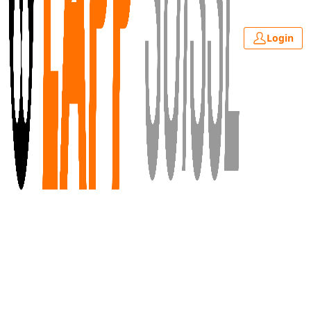
Login