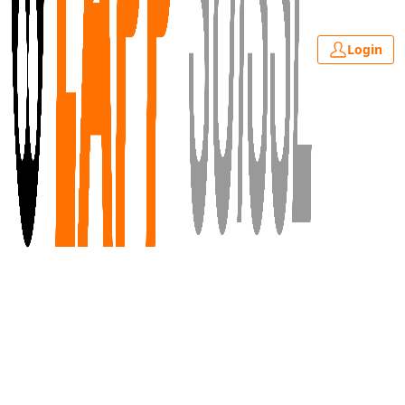
Login