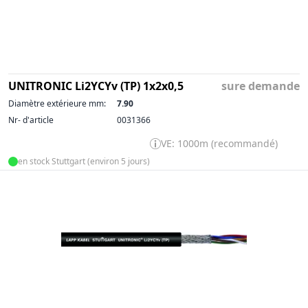
UNITRONIC Li2YCYv (TP) 1x2x0,5
sure demande
Diamètre extérieure mm:
7.90
Nr- d'article
0031366
VE: 1000m (recommandé)
en stock Stuttgart (environ 5 jours)