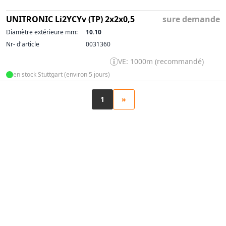
UNITRONIC Li2YCYv (TP) 2x2x0,5
sure demande
Diamètre extérieure mm:
10.10
Nr- d'article
0031360
VE: 1000m (recommandé)
en stock Stuttgart (environ 5 jours)
1
»