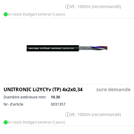
VE: 1000m (recommandé)
en stock Stuttgart (environ 5 jours)
UNITRONIC Li2YCYv (TP) 4x2x0,34
sure demande
Diamètre extérieure mm:
10.30
Nr- d'article
0031357
VE: 1000m (recommandé)
en stock Stuttgart (environ 5 jours)