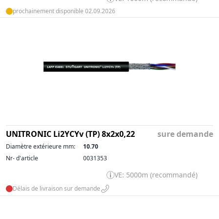
prochainement disponible 02.09.2026
UNITRONIC Li2YCYv (TP) 8x2x0,22
sure demande
Diamètre extérieure mm:
10.70
Nr- d'article
0031353
VE: 5000m (recommandé)
Délais de livraison sur demande