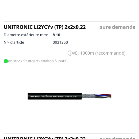
UNITRONIC Li2YCYv (TP) 2x2x0,22
sure demande
Diamètre extérieure mm:
8.10
Nr- d'article
0031350
VE: 1000m (recommandé)
en stock Stuttgart (environ 5 jours)