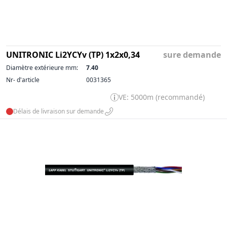
UNITRONIC Li2YCYv (TP) 1x2x0,34
sure demande
Diamètre extérieure mm:
7.40
Nr- d'article
0031365
VE: 5000m (recommandé)
Délais de livraison sur demande