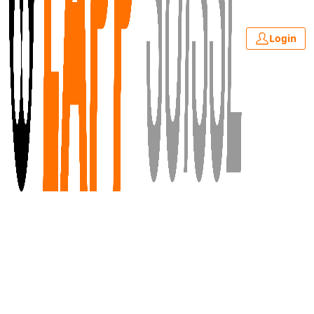
Login