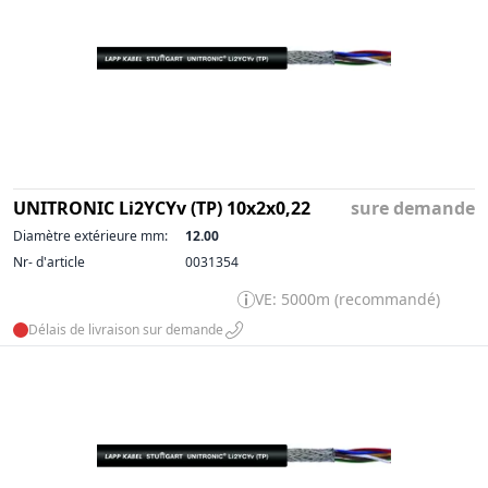
UNITRONIC Li2YCYv (TP) 10x2x0,22
sure demande
Diamètre extérieure mm:
12.00
Nr- d'article
0031354
VE: 5000m (recommandé)
Délais de livraison sur demande