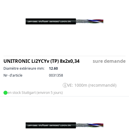
UNITRONIC Li2YCYv (TP) 8x2x0,34
sure demande
Diamètre extérieure mm:
12.60
Nr- d'article
0031358
VE: 1000m (recommandé)
en stock Stuttgart (environ 5 jours)