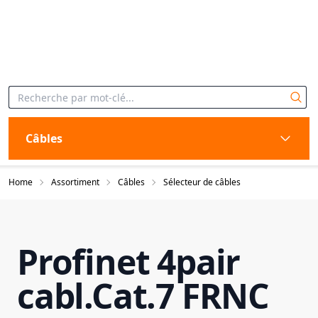
Câbles
Home
Assortiment
Câbles
Sélecteur de câbles
Profinet 4pair
cabl.Cat.7 FRNC