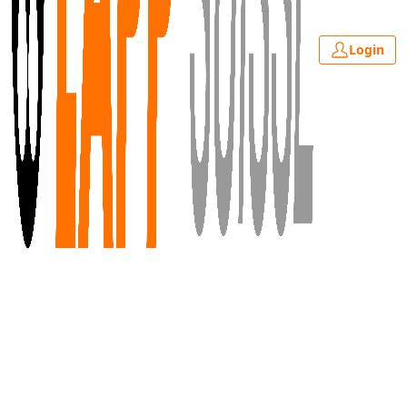
Login