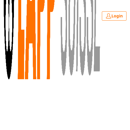
Login