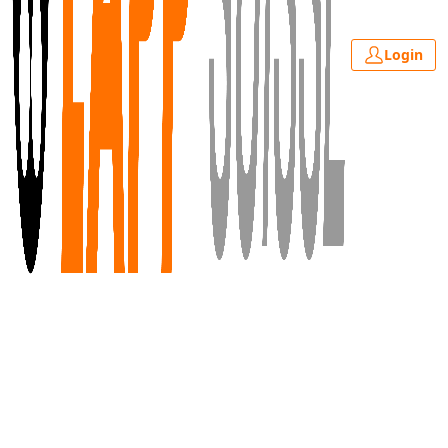
Login