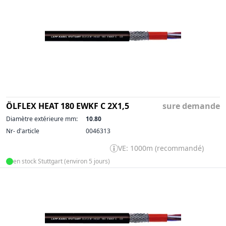
ÖLFLEX HEAT 180 EWKF C 2X1,5
sure demande
Diamètre extérieure mm:
10.80
Nr- d'article
0046313
VE: 1000m (recommandé)
en stock Stuttgart (environ 5 jours)