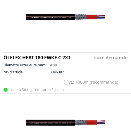
ÖLFLEX HEAT 180 EWKF C 2X1
sure demande
Diamètre extérieure mm:
9.00
Nr- d'article
0046307
VE: 1000m (recommandé)
en stock Stuttgart (environ 5 jours)