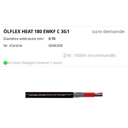
ÖLFLEX HEAT 180 EWKF C 3G1
sure demande
Diamètre extérieure mm:
9.70
Nr- d'article
0046308
VE: 1000m (recommandé)
en stock Stuttgart (environ 5 jours)