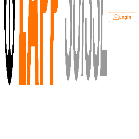
Login