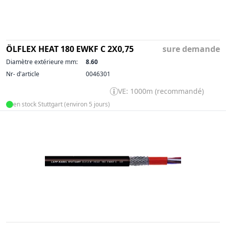
ÖLFLEX HEAT 180 EWKF C 2X0,75
sure demande
Diamètre extérieure mm:
8.60
Nr- d'article
0046301
VE: 1000m (recommandé)
en stock Stuttgart (environ 5 jours)