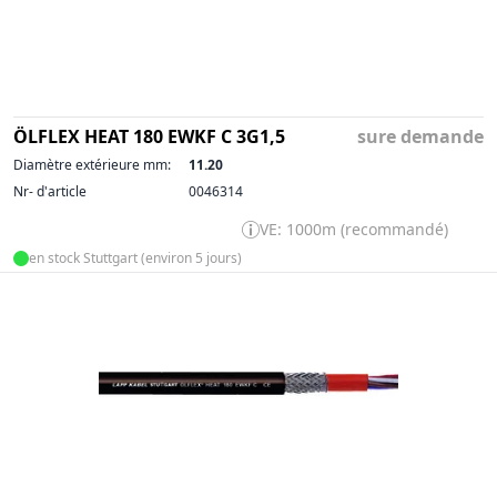
ÖLFLEX HEAT 180 EWKF C 3G1,5
sure demande
Diamètre extérieure mm:
11.20
Nr- d'article
0046314
VE: 1000m (recommandé)
en stock Stuttgart (environ 5 jours)