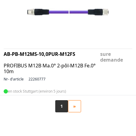
AB-PB-M12MS-10,0PUR-M12FS
sure
demande
PROFIBUS M12B Ma.0° 2-pôl-M12B Fe.0°
10m
Nr- d'article
22260777
en stock Stuttgart (environ 5 jours)
1
»