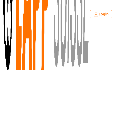
Login