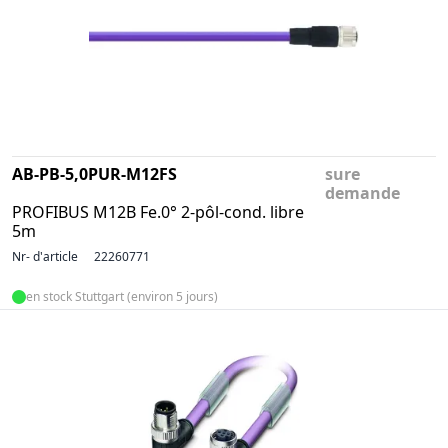
AB-PB-5,0PUR-M12FS
sure
demande
PROFIBUS M12B Fe.0° 2-pôl-cond. libre
5m
Nr- d'article
22260771
en stock Stuttgart (environ 5 jours)