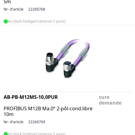
5m
Nr- d'article
22260768
en stock Stuttgart (environ 5 jours)
AB-PB-M12MS-10,0PUR
sure
demande
PROFIBUS M12B Ma.0° 2-pôl-cond.libre
10m
Nr- d'article
22260769
en stock Stuttgart (environ 5 jours)