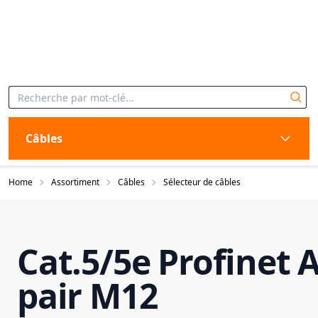
Câbles
Home
Assortiment
Câbles
Sélecteur de câbles
Cat.5/5e Profinet A
pair M12