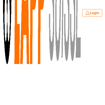
Login