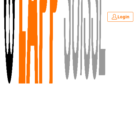
Login