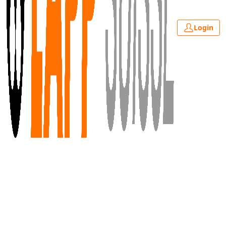
Login