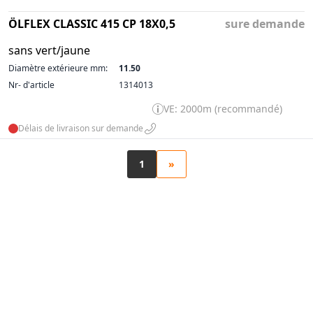
ÖLFLEX CLASSIC 415 CP 18X0,5
sure demande
sans vert/jaune
Diamètre extérieure mm:
11.50
Nr- d'article
1314013
VE: 2000m (recommandé)
Délais de livraison sur demande
1
»