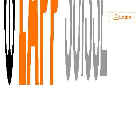
Login