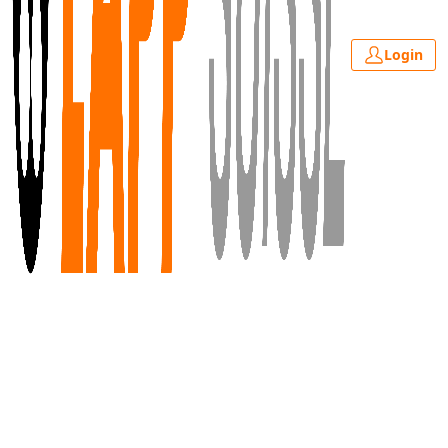
Login