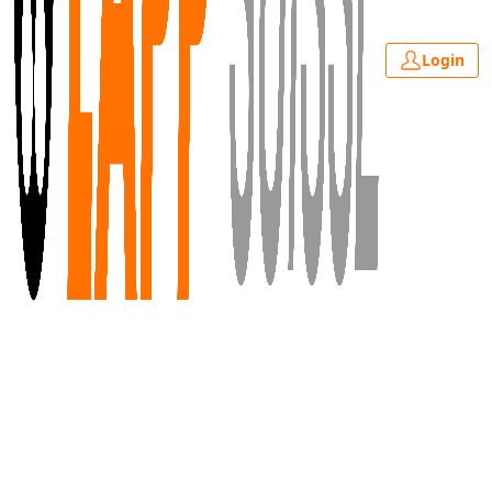
Login